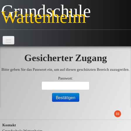
Grundschule
Wattenheim
Hauptseite
Gesicherter Zugang
Schule
Bitte geben Sie das Passwort ein, um auf diesen geschützten Bereich zuzugreifen.
Klassen
▼
Passwort:
AG's
Projekte
▼
Veranstaltungen
▼
Kontakt
Information
Grundschule Wattenheim