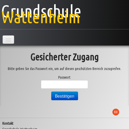
Grundschule
Wattenheim
Hauptseite
Gesicherter Zugang
Schule
Bitte geben Sie das Passwort ein, um auf diesen geschützten Bereich zuzugreifen.
Klassen
▼
Passwort:
AG's
Projekte
▼
Veranstaltungen
▼
Kontakt
Information