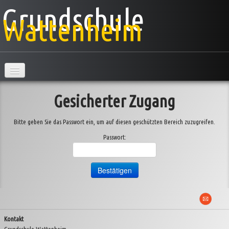
Grundschule
Wattenheim
Hauptseite
Gesicherter Zugang
Schule
Bitte geben Sie das Passwort ein, um auf diesen geschützten Bereich zuzugreifen.
Klassen
▼
Passwort:
AG's
Projekte
▼
Veranstaltungen
▼
Kontakt
Information