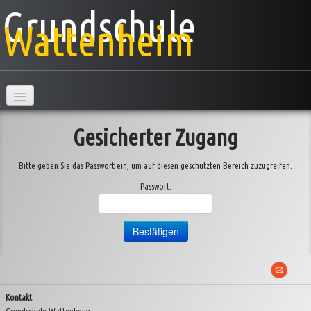
Grundschule
Wattenheim
Hauptseite
Gesicherter Zugang
Schule
Bitte geben Sie das Passwort ein, um auf diesen geschützten Bereich zuzugreifen.
Klassen
▼
Passwort:
AG's
Projekte
▼
Veranstaltungen
▼
Kontakt
Information