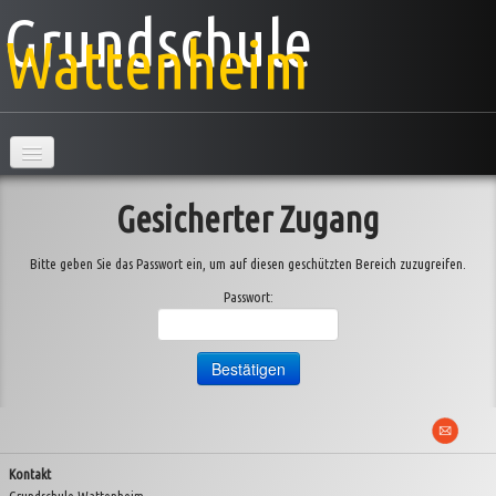
Grundschule
Wattenheim
Hauptseite
Gesicherter Zugang
Schule
Bitte geben Sie das Passwort ein, um auf diesen geschützten Bereich zuzugreifen.
Klassen
▼
Passwort:
AG's
Projekte
▼
Veranstaltungen
▼
Kontakt
Information