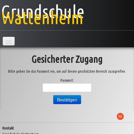
Grundschule
Wattenheim
Hauptseite
Gesicherter Zugang
Schule
Bitte geben Sie das Passwort ein, um auf diesen geschützten Bereich zuzugreifen.
Klassen
▼
Passwort:
AG's
Projekte
▼
Veranstaltungen
▼
Kontakt
Information