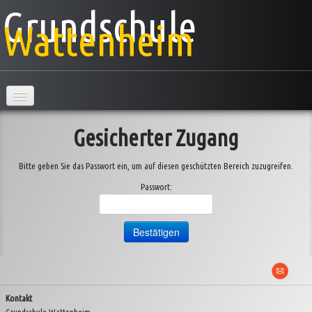
Grundschule
Wattenheim
Hauptseite
Gesicherter Zugang
Schule
Bitte geben Sie das Passwort ein, um auf diesen geschützten Bereich zuzugreifen.
Klassen
▼
Passwort:
AG's
Projekte
▼
Veranstaltungen
▼
Kontakt
Information